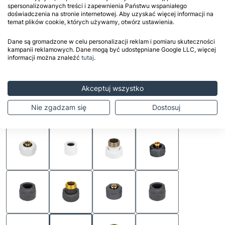

Dodaj do koszyka
spersonalizowanych treści i zapewnienia Państwu wspaniałego
doświadczenia na stronie internetowej. Aby uzyskać więcej informacji na
temat plików cookie, których używamy, otwórz ustawienia.
Dane są gromadzone w celu personalizacji reklam i pomiaru skuteczności
Udostępnij
kampanii reklamowych. Dane mogą być udostępniane Google LLC, więcej
informacji można znaleźć
tutaj
.
Wariany złączki zaciskowej 3/4"
Kolor
Akceptuj wszystko
biały
chrom
czarny mat
grafit struktura
Nie zgadzam się
Dostosuj
grafit struktura C12
szary C71
złoty C84