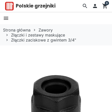
0
Polskie grzejniki
search

shopping_cart
Strona główna
Zawory
Złączki i zestawy maskujące
Złączki zaciskowe z gwintem 3/4"