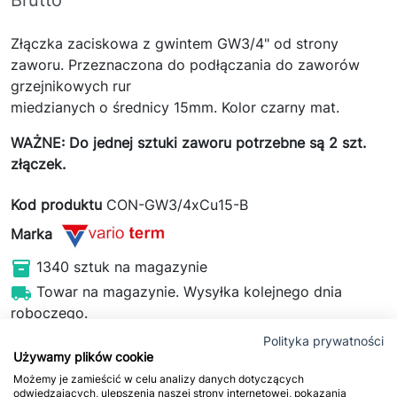
Brutto
Złączka zaciskowa z gwintem GW3/4" od strony
zaworu. Przeznaczona do podłączania do zaworów
grzejnikowych rur
miedzianych o średnicy 15mm. Kolor czarny mat.
WAŻNE: Do jednej sztuki zaworu potrzebne są 2 szt.
złączek.
Kod produktu
CON-GW3/4xCu15-B
Marka

1340 sztuk na magazynie

Towar na magazynie. Wysyłka kolejnego dnia
roboczego.
Polityka prywatności


Używamy plików cookie
Możemy je zamieścić w celu analizy danych dotyczących
odwiedzających, ulepszenia naszej strony internetowej, pokazania