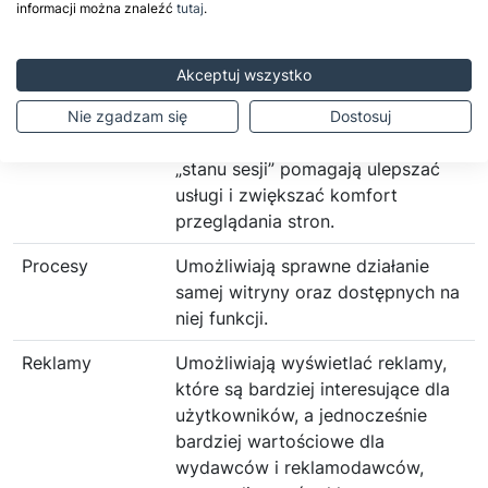
informacji można znaleźć
tutaj
.
dotyczyć najczęściej
odwiedzanych stron lub
ewentualnych komunikatów o
Akceptuj wszystko
błędach wyświetlanych na
niektórych stronach. Pliki cookie
Nie zgadzam się
Dostosuj
służące do zapisywania tzw.
„stanu sesji” pomagają ulepszać
usługi i zwiększać komfort
przeglądania stron.
Procesy
Umożliwiają sprawne działanie
samej witryny oraz dostępnych na
niej funkcji.
Reklamy
Umożliwiają wyświetlać reklamy,
które są bardziej interesujące dla
użytkowników, a jednocześnie
bardziej wartościowe dla
wydawców i reklamodawców,