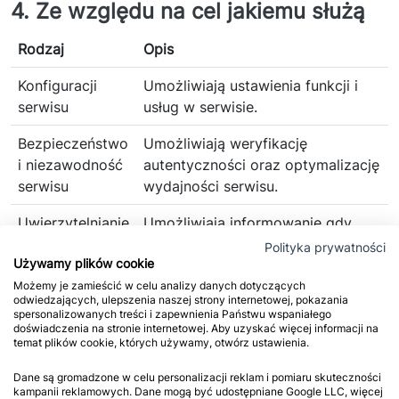
4. Ze względu na cel jakiemu służą
Rodzaj
Opis
Konfiguracji
Umożliwiają ustawienia funkcji i
serwisu
usług w serwisie.
Bezpieczeństwo
Umożliwiają weryfikację
i niezawodność
autentyczności oraz optymalizację
serwisu
wydajności serwisu.
Uwierzytelnianie
Umożliwiają informowanie gdy
użytkownik jest zalogowany,
Polityka prywatności
Używamy plików cookie
dzięki czemu witryna może
pokazywać odpowiednie
Możemy je zamieścić w celu analizy danych dotyczących
odwiedzających, ulepszenia naszej strony internetowej, pokazania
informacje i funkcje.
spersonalizowanych treści i zapewnienia Państwu wspaniałego
doświadczenia na stronie internetowej. Aby uzyskać więcej informacji na
temat plików cookie, których używamy, otwórz ustawienia.
Stan sesji
Umożliwiają zapisywanie
informacji o tym, jak użytkownicy
Dane są gromadzone w celu personalizacji reklam i pomiaru skuteczności
korzystają z witryny. Mogą one
kampanii reklamowych. Dane mogą być udostępniane Google LLC, więcej