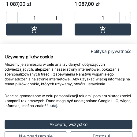
1 087,00 zł
1 087,00 zł




Dodaj do koszyka
Dodaj do ko


Polityka prywatności
Używamy plików cookie
Możemy je zamieścić w celu analizy danych dotyczących
odwiedzających, ulepszenia naszej strony internetowej, pokazania
spersonalizowanych treści i zapewnienia Państwu wspaniałego
doświadczenia na stronie internetowej. Aby uzyskać więcej informacji na
temat plików cookie, których używamy, otwórz ustawienia.
Dane są gromadzone w celu personalizacji reklam i pomiaru skuteczności


kampanii reklamowych. Dane mogą być udostępniane Google LLC, więcej
informacji można znaleźć
tutaj
.
Grzejnik łazienkowy
Grzejnik łazienkowy
elektryczny Moon One
elektryczny Moon
Akceptuj wszystko
1210x500 600W biały
710x400 300W biały
lewy
prawy, Terma
Nie zgadzam się
Dostosuj