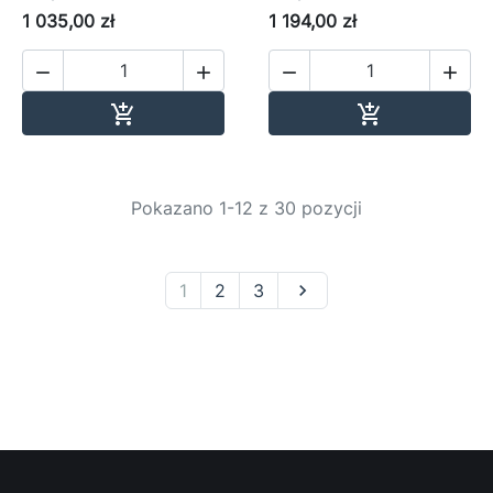
1 035,00 zł
1 194,00 zł




Dodaj do koszyka
Dodaj do ko


Pokazano 1-12 z 30 pozycji
1
2
3
