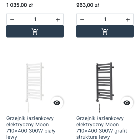
1 035,00 zł
963,00 zł




Dodaj do koszyka
Dodaj do ko




Grzejnik łazienkowy
Grzejnik łazienkowy
elektryczny Moon
elektryczny Moon
710x400 300W biały
710x400 300W grafit
lewy
struktura lewy