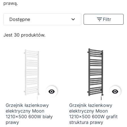
prawą.
expand_more
filter_list
Dostępne
Filtr
Jest 30 produktów.


Grzejnik łazienkowy
Grzejnik łazienkowy
elektryczny Moon
elektryczny Moon
1210x500 600W biały
1210x500 600W grafit
prawy
struktura prawy