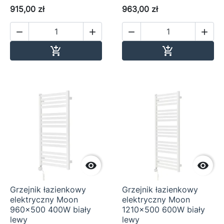
915,00 zł
963,00 zł




Dodaj do koszyka
Dodaj do ko




Grzejnik łazienkowy
Grzejnik łazienkowy
elektryczny Moon
elektryczny Moon
960x500 400W biały
1210x500 600W biały
lewy
lewy