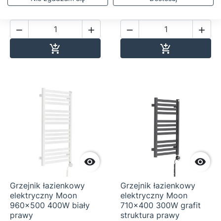
1 239,00 zł
915,00 zł




Dodaj do koszyka
Dodaj do ko




Grzejnik łazienkowy
Grzejnik łazienkowy
elektryczny Moon
elektryczny Moon
960x500 400W biały
710x400 300W grafit
prawy
struktura prawy