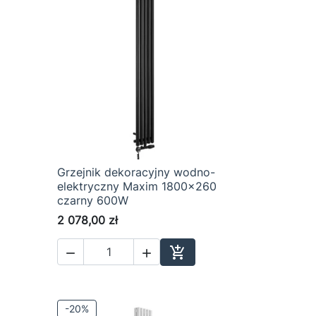
Grzejnik dekoracyjny wodno-

Szybki podgląd
elektryczny Maxim 1800x260
czarny 600W
2 078,00 zł



Dodaj do koszyka
-20%