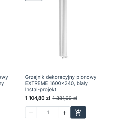
nowy
Grzejnik dekoracyjny pionowy

Szybki podgląd
ny
EXTREME 1600x240, biały
Instal-projekt
1 104,80 zł
1 381,00 zł



aj do koszyka
Dodaj do koszyka