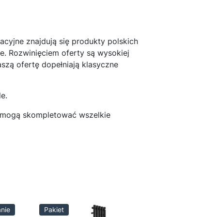
i
rwały
tał w
acyjne znajdują się produkty polskich
. Rozwinięciem oferty są wysokiej
ą ofertę dopełniają klasyczne
e.
pomogą skompletować wszelkie
anie
Pakiet