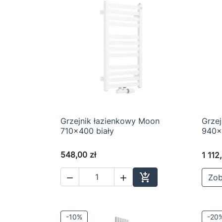
Grzejnik łazienkowy Moon
Grzej

Szybki podgląd
710x400 biały
940x
548,00 zł
1 112

Zob


Dodaj do koszyka
-10%
-20