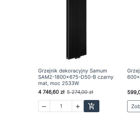
Grzejnik dekoracyjny Samum
Grze

Szybki podgląd
SAM2-1800x675-D50-B czarny
600x
mat, moc 2533W
4 746,60 zł
5 274,00 zł
599,0

Zob


Dodaj do koszyka