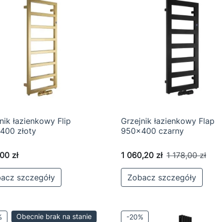
nik łazienkowy Flip
Grzejnik łazienkowy Flap

Szybki podgląd

Szybki podgląd
400 złoty
950x400 czarny
,00 zł
1 060,20 zł
1 178,00 zł
acz szczegóły
Zobacz szczegóły
Obecnie brak na stanie
%
-20%