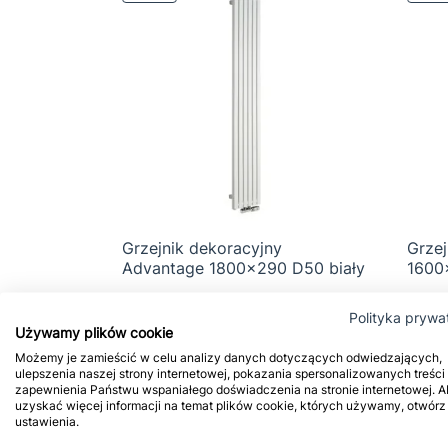
Grzejnik dekoracyjny
Grzej

Szybki podgląd
Advantage 1800x290 D50 biały
1600
1 086,30 zł
1 207,00 zł
1 693
Polityka prywa
Używamy plików cookie
Możemy je zamieścić w celu analizy danych dotyczących odwiedzających,

Zob


ulepszenia naszej strony internetowej, pokazania spersonalizowanych treści 
Dodaj do koszyka
zapewnienia Państwu wspaniałego doświadczenia na stronie internetowej. A
uzyskać więcej informacji na temat plików cookie, których używamy, otwórz
ustawienia.