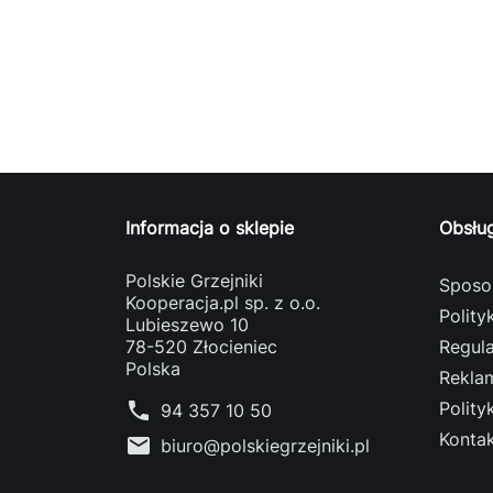
Informacja o sklepie
Obsług
Polskie Grzejniki
Sposob
Kooperacja.pl sp. z o.o.
Polity
Lubieszewo 10
78-520 Złocieniec
Regul
Polska
Reklam
phone
Polity
94 357 10 50
Kontak
mail
biuro@polskiegrzejniki.pl