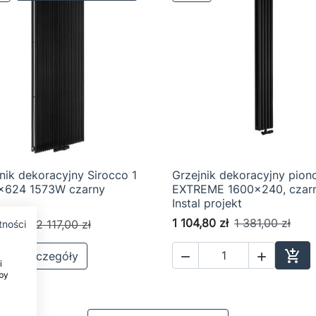
nik dekoracyjny Sirocco 1
Grzejnik dekoracyjny pio

Szybki podgląd

Szybki podgląd
x624 1573W czarny
EXTREME 1600x240, czar
Instal projekt
1 104,80 zł
1 381,00 zł
,60 zł
2 117,00 zł
tności

acz szczegóły


i
Dod
by