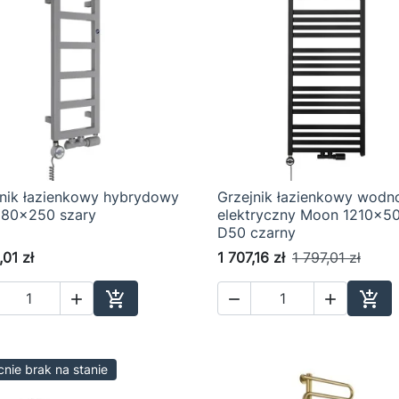
jnik łazienkowy hybrydowy
Grzejnik łazienkowy wodn

Szybki podgląd

Szybki podgląd
 680x250 szary
elektryczny Moon 1210x5
D50 czarny
,01 zł
1 707,16 zł
1 797,01 zł





Dodaj do koszyka
Dod
nie brak na stanie