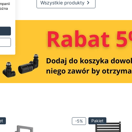

Wszystkie produkty
mpanii
można
et
Pakiet
-5%