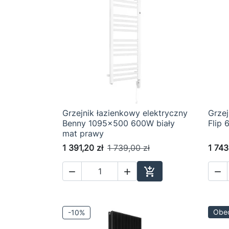
Grzejnik łazienkowy elektryczny
Grze

Szybki podgląd
Benny 1095x500 600W biały
Flip
mat prawy
1 391,20 zł
1 739,00 zł
1 743




Dodaj do koszyka
Obec
-10%