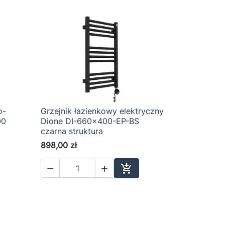
o-
Grzejnik łazienkowy elektryczny

Szybki podgląd
00
Dione DI-660x400-EP-BS
czarna struktura
898,00 zł



aj do koszyka
Dodaj do koszyka