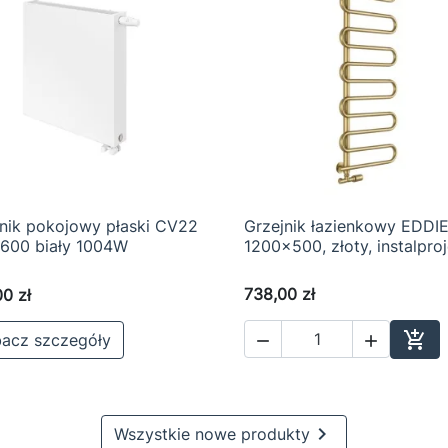
jnik pokojowy płaski CV22
Grzejnik łazienkowy EDDI

Szybki podgląd

Szybki podgląd
600 biały 1004W
1200x500, złoty, instalpro
738,00 zł
0 zł

acz szczegóły


Dod

Wszystkie nowe produkty