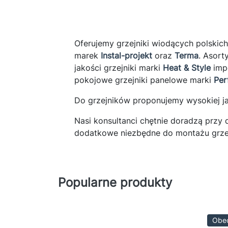
Wys
wyp
grz
Oferujemy grzejniki wiodących polskich
fir
marek
Instal-projekt
oraz
Terma
. Asort
prz
jakości grzejniki marki
Heat & Style
impo
pod
pokojowe grzejniki panelowe marki
Per
Do grzejników proponujemy wysokiej 
Nasi konsultanci chętnie doradzą prz
dodatkowe niezbędne do montażu grzej
Popularne produkty
Obec