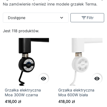
Na zamówienie również inne modele grzałek Terma.
expand_more
filter_list
Dostępne
Filtr
Jest 118 produktów.


Grzałka elektryczna
Grzałka elektryczna
Moa 300W czarna
Moa 600W biała
416,00 zł
418,00 zł