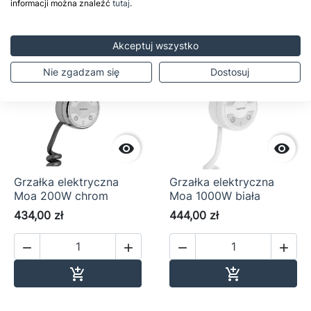
informacji można znaleźć
tutaj
.
Akceptuj wszystko
Nie zgadzam się
Dostosuj


Grzałka elektryczna
Grzałka elektryczna
Moa 200W chrom
Moa 1000W biała
434,00 zł
444,00 zł




Dodaj do koszyka
Dodaj do ko

