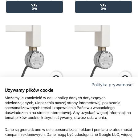
Dodaj do koszyka
Dodaj do ko




Polityka prywatności
Używamy plików cookie
Grzałka elektryczna
Grzałka elektryczna
Możemy je zamieścić w celu analizy danych dotyczących
Moa 600W chrom
Moa 400W chrom
odwiedzających, ulepszenia naszej strony internetowej, pokazania
480,00 zł
465,00 zł
spersonalizowanych treści i zapewnienia Państwu wspaniałego
doświadczenia na stronie internetowej. Aby uzyskać więcej informacji na
temat plików cookie, których używamy, otwórz ustawienia.




Dane są gromadzone w celu personalizacji reklam i pomiaru skuteczności
Dodaj do koszyka
Dodaj do ko


kampanii reklamowych. Dane mogą być udostępniane Google LLC, więcej