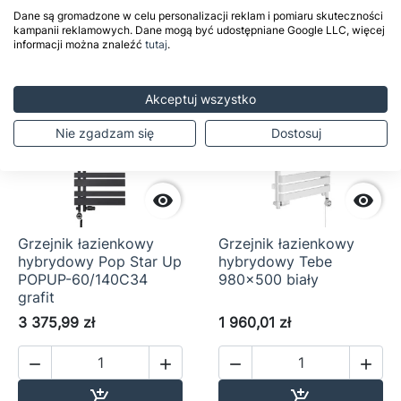
Dane są gromadzone w celu personalizacji reklam i pomiaru skuteczności
kampanii reklamowych. Dane mogą być udostępniane Google LLC, więcej
informacji można znaleźć
tutaj
.
Pakiet
Pakiet
Akceptuj wszystko
Nie zgadzam się
Dostosuj


Grzejnik łazienkowy
Grzejnik łazienkowy
hybrydowy Pop Star Up
hybrydowy Tebe
POPUP-60/140C34
980x500 biały
grafit
3 375,99 zł
1 960,01 zł




Dodaj do koszyka
Dodaj do ko

