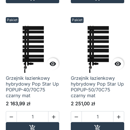
Pakiet
Pakiet


Grzejnik łazienkowy
Grzejnik łazienkowy
hybrydowy Pop Star Up
hybrydowy Pop Star Up
POPUP-40/70C75
POPUP-50/70C75
czarny mat
czarny mat
2 163,99 zł
2 251,00 zł




Dodaj do koszyka
Dodaj do ko

