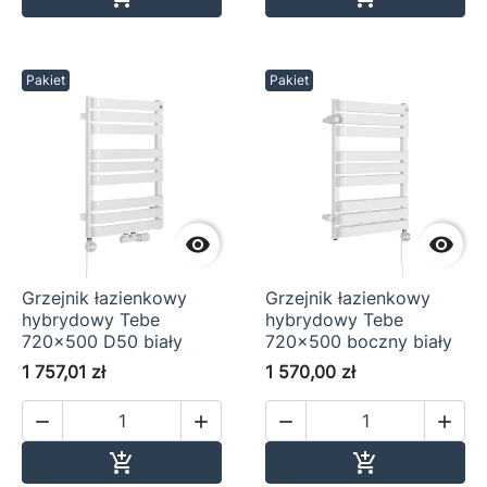
Pakiet
Pakiet


Grzejnik łazienkowy
Grzejnik łazienkowy
hybrydowy Tebe
hybrydowy Tebe
720x500 D50 biały
720x500 boczny biały
1 757,01 zł
1 570,00 zł




Dodaj do koszyka
Dodaj do ko

