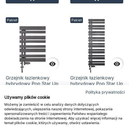
Pakiet
Pakiet


Grzejnik łazienkowy
Grzejnik łazienkowy
hybrydowy Pop Star Up
hybrydowy Pop Star Up
POPUP-50/70C12 grafit
POPUP-50/140C12
Polityka prywatności
grafit
Używamy plików cookie
2 251,00 zł
3 199,99 zł
Możemy je zamieścić w celu analizy danych dotyczących
odwiedzających, ulepszenia naszej strony internetowej, pokazania
spersonalizowanych treści i zapewnienia Państwu wspaniałego




doświadczenia na stronie internetowej. Aby uzyskać więcej informacji na
temat plików cookie, których używamy, otwórz ustawienia.
Dodaj do koszyka
Dodaj do ko

