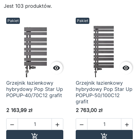
Jest 103 produktów.
Pakiet
Pakiet


Grzejnik łazienkowy
Grzejnik łazienkowy
hybrydowy Pop Star Up
hybrydowy Pop Star Up
POPUP-40/70C12 grafit
POPUP-50/100C12
grafit
2 163,99 zł
2 763,00 zł




Dodaj do koszyka
Dodaj do ko

