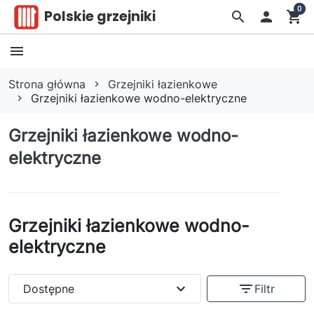
0
Polskie grzejniki
search

shopping_cart
Strona główna
Grzejniki łazienkowe
Grzejniki łazienkowe wodno-elektryczne
Grzejniki łazienkowe wodno-
elektryczne
Grzejniki łazienkowe wodno-
elektryczne
expand_more
filter_list
Dostępne
Filtr