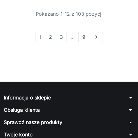
Pokazano 1-12 z 103 pozycji
1
2
3
…
9

arrow_drop_down
Informacja o sklepie
arrow_drop_down
Obsługa klienta
arrow_drop_down
Sprawdź nasze produkty
arrow_drop_down
Twoje konto