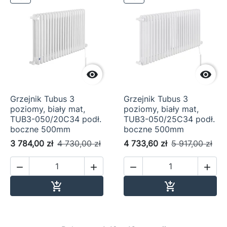


Grzejnik Tubus 3
Grzejnik Tubus 3
poziomy, biały mat,
poziomy, biały mat,
TUB3-050/20C34 podł.
TUB3-050/25C34 podł.
boczne 500mm
boczne 500mm
3 784,00 zł
4 730,00 zł
4 733,60 zł
5 917,00 zł




Dodaj do koszyka
Dodaj do ko

