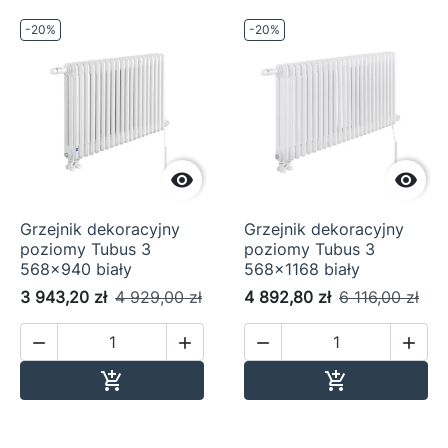
-20%
-20%


Grzejnik dekoracyjny
Grzejnik dekoracyjny
poziomy Tubus 3
poziomy Tubus 3
568x940 biały
568x1168 biały
3 943,20 zł
4 929,00 zł
4 892,80 zł
6 116,00 zł




Dodaj do koszyka
Dodaj do ko

