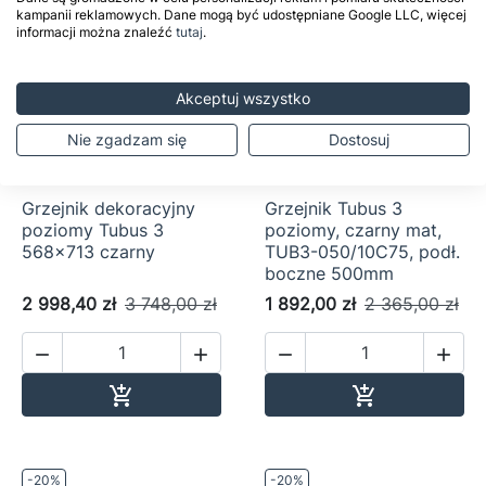
kampanii reklamowych. Dane mogą być udostępniane Google LLC, więcej
informacji można znaleźć
tutaj
.
Akceptuj wszystko
Nie zgadzam się
Dostosuj


Grzejnik dekoracyjny
Grzejnik Tubus 3
poziomy Tubus 3
poziomy, czarny mat,
568x713 czarny
TUB3-050/10C75, podł.
boczne 500mm
2 998,40 zł
3 748,00 zł
1 892,00 zł
2 365,00 zł




Dodaj do koszyka
Dodaj do ko


-20%
-20%