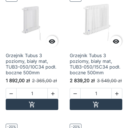


Grzejnik Tubus 3
Grzejnik Tubus 3
poziomy, biały mat,
poziomy, biały mat,
TUB3-050/10C34 podł.
TUB3-050/15C34 podł.
boczne 500mm
boczne 500mm
1 892,00 zł
2 365,00 zł
2 839,20 zł
3 549,00 zł




Dodaj do koszyka
Dodaj do ko


-20%
-20%