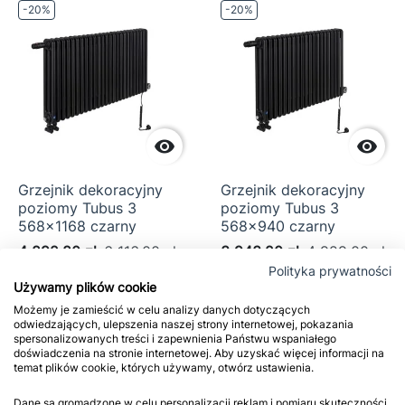
-20%
-20%


Grzejnik dekoracyjny
Grzejnik dekoracyjny
poziomy Tubus 3
poziomy Tubus 3
568x1168 czarny
568x940 czarny
4 892,80 zł
6 116,00 zł
3 943,20 zł
4 929,00 zł
Polityka prywatności
Używamy plików cookie




Możemy je zamieścić w celu analizy danych dotyczących
Dodaj do koszyka
Dodaj do ko
odwiedzających, ulepszenia naszej strony internetowej, pokazania


spersonalizowanych treści i zapewnienia Państwu wspaniałego
doświadczenia na stronie internetowej. Aby uzyskać więcej informacji na
temat plików cookie, których używamy, otwórz ustawienia.
-20%
-20%
Dane są gromadzone w celu personalizacji reklam i pomiaru skuteczności