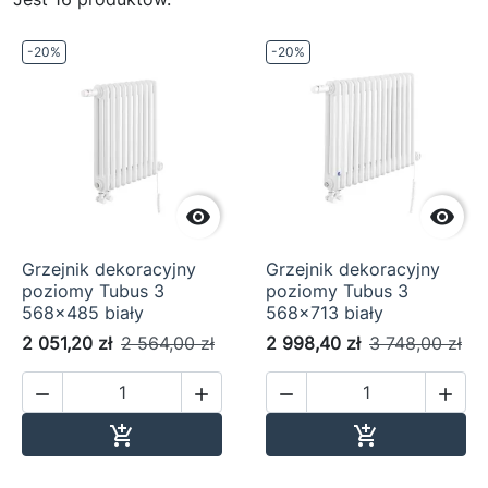
-20%
-20%


Grzejnik dekoracyjny
Grzejnik dekoracyjny
poziomy Tubus 3
poziomy Tubus 3
568x485 biały
568x713 biały
2 051,20 zł
2 564,00 zł
2 998,40 zł
3 748,00 zł




Dodaj do koszyka
Dodaj do ko

