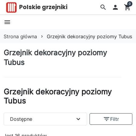
0
Polskie grzejniki
search

shopping_cart
Strona główna
Grzejnik dekoracyjny poziomy Tubus
Grzejnik dekoracyjny poziomy
Tubus
Grzejnik dekoracyjny poziomy
Tubus
expand_more
filter_list
Dostępne
Filtr
Jest 16 produktów.