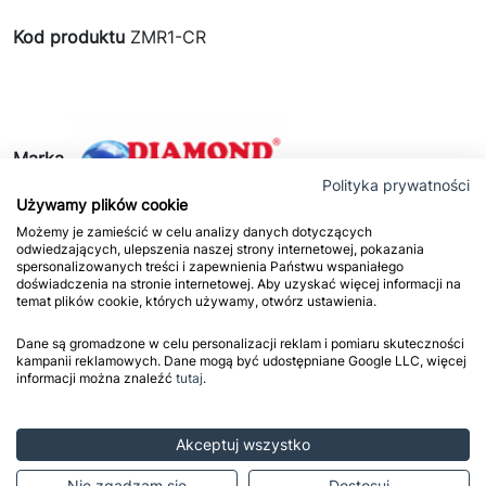
Kod produktu
ZMR1-CR
Marka
Polityka prywatności
Używamy plików cookie
Możemy je zamieścić w celu analizy danych dotyczących
odwiedzających, ulepszenia naszej strony internetowej, pokazania
spersonalizowanych treści i zapewnienia Państwu wspaniałego

12 sztuk na magazynie
doświadczenia na stronie internetowej. Aby uzyskać więcej informacji na
temat plików cookie, których używamy, otwórz ustawienia.

Towar na magazynie. Wysyłka kolejnego dnia
roboczego.
Dane są gromadzone w celu personalizacji reklam i pomiaru skuteczności
kampanii reklamowych. Dane mogą być udostępniane Google LLC, więcej
informacji można znaleźć
tutaj
.


Akceptuj wszystko

Dodaj do koszyka
Nie zgadzam się
Dostosuj