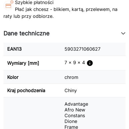
Szybkie płatności
Płać jak chcesz - blikiem, kartą, przelewem, na
raty lub przy odbiorze.
Dane techniczne
EAN13
5903271060627
info
7 x 9 x 4
Wymiary [mm]
Kolor
chrom
Kraj pochodzenia
Chiny
Advantage
Afro New
Constans
Dione
Frame