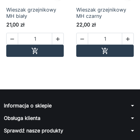
Wieszak grzejnikowy
Wieszak grzejnikowy
MH biały
MH czarny
21,00 zł
22,00 zł




Dodaj do koszyka
Dodaj do ko


arrow_drop_down
Informacja o sklepie
arrow_drop_down
Obsługa klienta
arrow_drop_down
Sprawdź nasze produkty