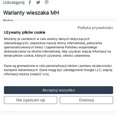
Udostępnij
Warianty wieszaka MH
Kolor
Polityka prywatności
biały
chrom
czarny połysk
Używamy plików cookie
Możemy je zamieścić w celu analizy danych dotyczących
odwiedzających, ulepszenia naszej strony internetowej, pokazania
spersonalizowanych treści i zapewnienia Państwu wspaniałego
doświadczenia na stronie internetowej. Aby uzyskać więcej informacji na
temat plików cookie, których używamy, otwórz ustawienia.
Dane są gromadzone w celu personalizacji reklam i pomiaru skuteczności
kampanii reklamowych. Dane mogą być udostępniane Google LLC, więcej
Zasady dostawy
informacji można znaleźć
tutaj
.
Zapoznaj się ze szczegółowymi zasadami
dostawy.
Akceptuj wszystko
Zasady zwrotu
Nie zgadzam się
Dostosuj
Przed zakupem sprawdź naszą politykę
przyjmowania zwrotów.