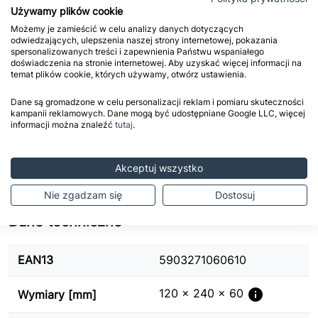
Używamy plików cookie
Zasady dostawy
Możemy je zamieścić w celu analizy danych dotyczących
Zapoznaj się ze szczegółowymi zasadami
odwiedzających, ulepszenia naszej strony internetowej, pokazania
spersonalizowanych treści i zapewnienia Państwu wspaniałego
dostawy.
doświadczenia na stronie internetowej. Aby uzyskać więcej informacji na
temat plików cookie, których używamy, otwórz ustawienia.
Zasady zwrotu
Przed zakupem sprawdź naszą politykę
Dane są gromadzone w celu personalizacji reklam i pomiaru skuteczności
kampanii reklamowych. Dane mogą być udostępniane Google LLC, więcej
przyjmowania zwrotów.
informacji można znaleźć
tutaj
.
Szybkie płatności
Płać jak chcesz - blikiem, kartą, przelewem, na
Akceptuj wszystko
raty lub przy odbiorze.
Nie zgadzam się
Dostosuj
Dane techniczne
EAN13
5903271060610
info
120 x 240 x 60
Wymiary [mm]