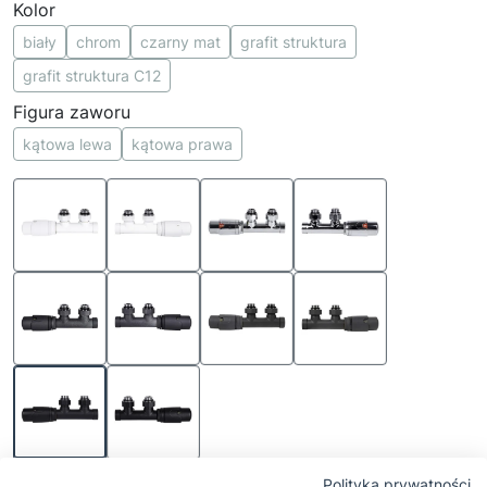
Kolor
biały
chrom
czarny mat
grafit struktura
grafit struktura C12
Figura zaworu
kątowa lewa
kątowa prawa
Polityka prywatności