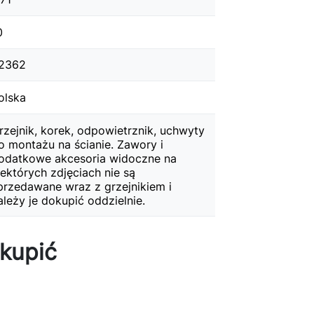
0
.2362
olska
rzejnik, korek, odpowietrznik, uchwyty
o montażu na ścianie. Zawory i
odatkowe akcesoria widoczne na
iektórych zdjęciach nie są
przedawane wraz z grzejnikiem i
ależy je dokupić oddzielnie.
kupić