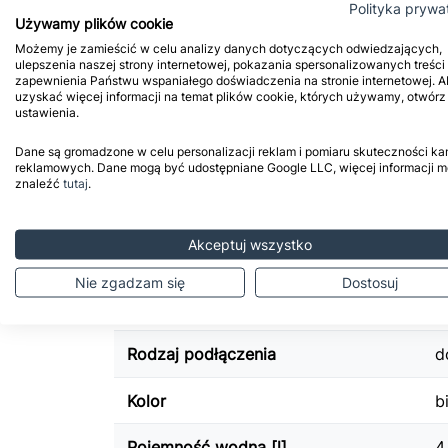
Dane techniczne
Polityka prywa
Używamy plików cookie
Możemy je zamieścić w celu analizy danych dotyczących odwiedzających,
EAN13
5
ulepszenia naszej strony internetowej, pokazania spersonalizowanych treści 
zapewnienia Państwu wspaniałego doświadczenia na stronie internetowej. A
uzyskać więcej informacji na temat plików cookie, których używamy, otwórz
5
Wymiary [mm]
ustawienia.
Dane są gromadzone w celu personalizacji reklam i pomiaru skuteczności ka
3
Moc 55/45/20 [W]
reklamowych. Dane mogą być udostępniane Google LLC, więcej informacji 
znaleźć
tutaj
.
6
Moc 75/65/20 [W]
Akceptuj wszystko
7
Moc 90/70/20 [W]
Nie zgadzam się
Dostosuj
Rozstaw podłączenia [mm]
1
Rodzaj podłączenia
d
Kolor
b
Pojemność wodna [l]
4