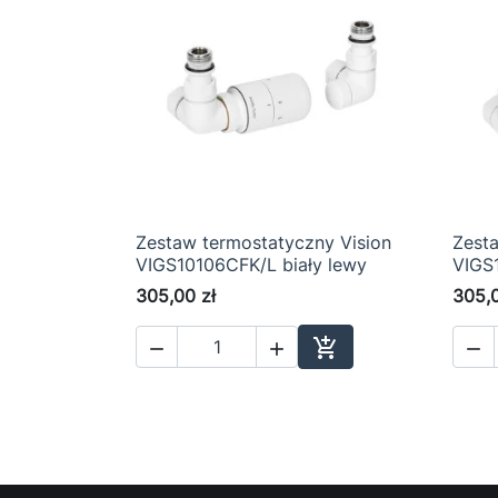
Zestaw termostatyczny Vision
Zest

Szybki podgląd
VIGS10106CFK/L biały lewy
VIGS
305,00 zł
305,0




Dodaj do koszyka