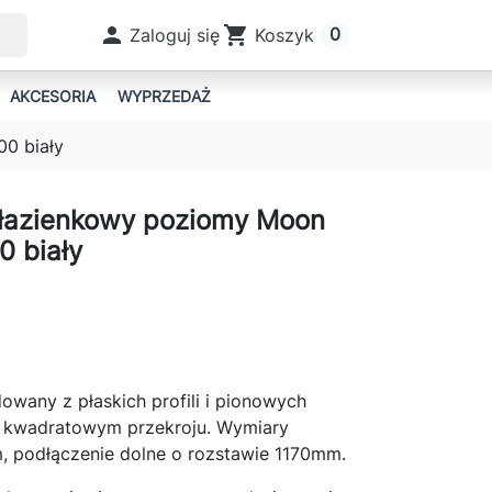

shopping_cart
0
Zaloguj się
Koszyk
AKCESORIA
WYPRZEDAŻ
0 biały
TERMOSTATYCZNY SCHLOSSER ELEGANT
GRZEJNIKI PŁASKIE BIAŁE
FLIP
TUBUS
 łazienkowy poziomy Moon
 biały
EXTREME
DIONE
 2
GRZEJNIKI PŁASKIE CZARNE
owany z płaskich profili i pionowych
CZA JEDNOOTWOROWE SCHLOSSER
 kwadratowym przekroju. Wymiary
podłączenie dolne o rozstawie 1170mm.
EDDIE