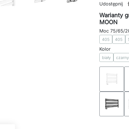
Udostępnij
Warianty g
MOON
Moc 75/65/2
405
405
Kolor
biały
czarny