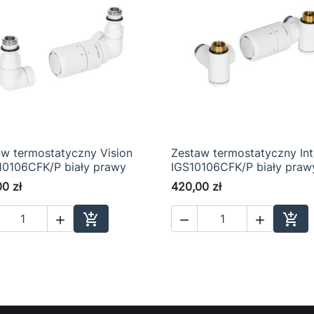
aw termostatyczny Vision
Zestaw termostatyczny In

Szybki podgląd

Szybki podgląd
10106CFK/P biały prawy
IGS10106CFK/P biały praw
0 zł
420,00 zł





Dodaj do koszyka
Dod