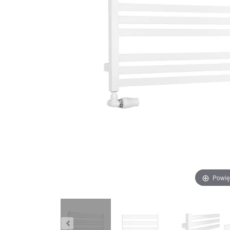
Wys
wyp
grz
fir
prz
pod
Powię