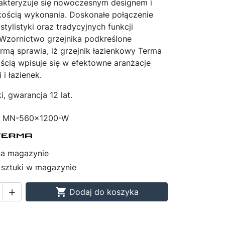
rakteryzuje się nowoczesnym designem i
kością wykonania. Doskonałe połączenie
i
tylistyki oraz tradycyjnych funkcji
rwały
Wzornictwo grzejnika podkreślone
tał w
rmą sprawia, iż grzejnik łazienkowy Terma
ścią wpisuje się w efektowne aranżacje
 i łazienek.
i, gwarancja 12 lat.
MN-560x1200-W
na magazynie
 sztuki w magazynie

Dodaj do koszyka
