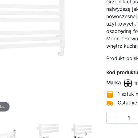
Grzejnik cha
najwyższą ja
okiej jakości grzejniki pokojowe z płaskim frontem. Produkt w całośc
nowoczesnej s
rodukowany w Polsce. Element grzejny to sprawdzony i niezwykle t
użytkowych. 
ejnik panelowy firmy Perfexim, natomiast gładki stalowy ekran pows
oszczędną fo
mie Instal-projekt z wykorzystaniem najnowocześniejszych laserów
Moon z łatwo
emysłowych. Grzejniki dostępne w kolorze białym i czarnym z
wnętrz kuchni
łączeniem z prawej lub z lewej strony.
Produkt polsk
Kod produktu
Marka

1 sztuk 

Ostatnie
ksz
