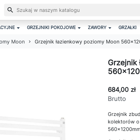
search
ACYJNE
GRZEJNIKI POKOJOWE
ZAWORY
GRZAŁKI
ziomy Moon
Grzejnik łazienkowy poziomy Moon 560x120
ON
MUM
ZEJNIKI POKOJOWE PŁASKIE
STAW TERMOSTATYCZNY VARIO TERM VISION
LEDA
CHARLIE
BENNY
MAXIM
ZESTAW 
MINI
Grzejnik
560x1200
684,00 zł
AP
BUSTER
TEBE
VANTAGE
SIROCCO 1
SIROCCO
Brutto
Grzejnik zbud
ZYŁĄCZA JEDNOOTWOROWE VARIO TERM UNICO
PRZYŁĄ
kolektorów o
560x1200mm, 
P STAR UP
FEN
MIRAGE