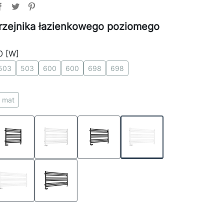
rzejnika łazienkowego poziomego
0 [W]
503
503
600
600
698
698
 mat