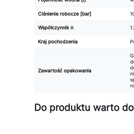
Ciśnienie robocze [bar]
1
Współczynnik n
1
Kraj pochodzenia
P
G
d
d
Zawartość opakowania
n
s
n
Do produktu warto do