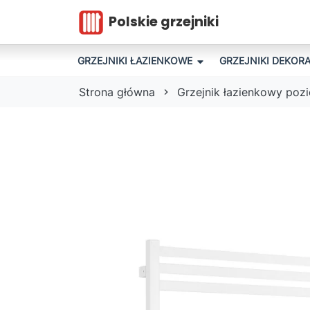
Polskie grzejniki
GRZEJNIKI ŁAZIENKOWE
GRZEJNIKI DEKOR
Strona główna
Grzejnik łazienkowy po
MO
SA
GR
ZE
FL
AD
PR
PO