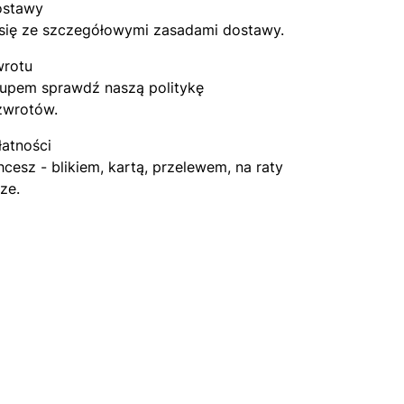
ostawy
się ze szczegółowymi zasadami dostawy.
wrotu
upem sprawdź naszą politykę
zwrotów.
łatności
hcesz - blikiem, kartą, przelewem, na raty
ze.