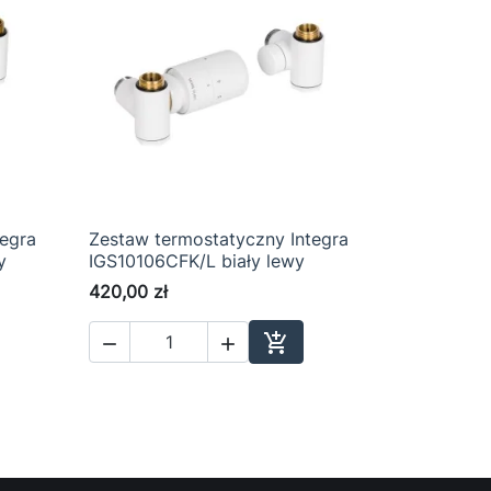
tegra
Zestaw termostatyczny Integra

Szybki podgląd
y
IGS10106CFK/L biały lewy
420,00 zł



aj do koszyka
Dodaj do koszyka