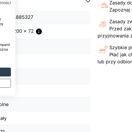
Zasady d
tności
Zapoznaj 
901804885327
i
Zasady z
by
Przed zak
info
60 x 1200 x 72
przyjmowania 
mpanii
info
21
Szybkie p
można
Płać jak c
info
00
lub przy odbior
info
50
170
olne
iały
.71