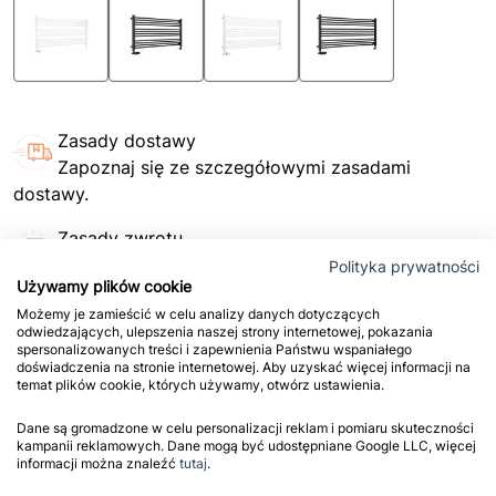
Zasady dostawy
Zapoznaj się ze szczegółowymi zasadami
dostawy.
Zasady zwrotu
Przed zakupem sprawdź naszą politykę
Polityka prywatności
Używamy plików cookie
przyjmowania zwrotów.
Możemy je zamieścić w celu analizy danych dotyczących
odwiedzających, ulepszenia naszej strony internetowej, pokazania
Szybkie płatności
spersonalizowanych treści i zapewnienia Państwu wspaniałego
Płać jak chcesz - blikiem, kartą, przelewem, na
doświadczenia na stronie internetowej. Aby uzyskać więcej informacji na
temat plików cookie, których używamy, otwórz ustawienia.
raty lub przy odbiorze.
Dane są gromadzone w celu personalizacji reklam i pomiaru skuteczności
kampanii reklamowych. Dane mogą być udostępniane Google LLC, więcej
Dane techniczne
informacji można znaleźć
tutaj
.