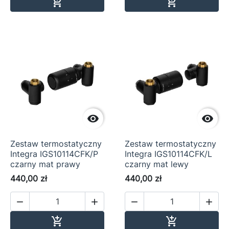
Dodaj do koszyka
Dodaj do ko




Zestaw termostatyczny
Zestaw termostatyczny
Integra IGS10114CFK/P
Integra IGS10114CFK/L
czarny mat prawy
czarny mat lewy
440,00 zł
440,00 zł




Dodaj do koszyka
Dodaj do ko

