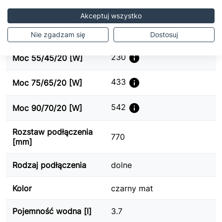
EAN13
5903271062096
Akceptuj wszystko
info
555 x 800 x 83
Wymiary [mm]
Nie zgadzam się
Dostosuj
info
230
Moc 55/45/20 [W]
info
433
Moc 75/65/20 [W]
info
542
Moc 90/70/20 [W]
Rozstaw podłączenia
770
[mm]
Rodzaj podłączenia
dolne
Kolor
czarny mat
Pojemność wodna [l]
3.7