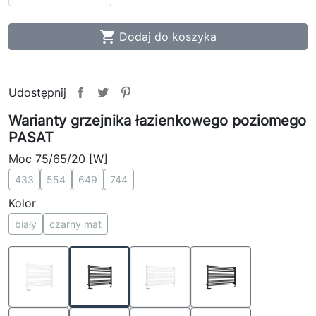

Dodaj do koszyka
Udostępnij
Warianty grzejnika łazienkowego poziomego
PASAT
Moc 75/65/20 [W]
433
554
649
744
Kolor
biały
czarny mat