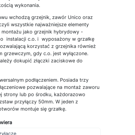
kością wykonania.
i
awu wchodzą grzejnik, zawór Unico oraz
rwały
czyli wszystkie najważniejsze elementy
tał w
 montażu jako grzejnik hybrydowy -
o instalacji c.o. i wyposażony w grzałkę
pozwalającą korzystać z grzejnika również
 grzewczym, gdy c.o. jest wyłączone.
leży dokupić złączki zaciskowe do
iwersalnym podłączeniem. Posiada trzy
łączeniowe pozwalające na montaż zaworu
ej strony lub po środku, każdorazowo
zstaw przyłączy 50mm. W jeden z
otworów montuje się grzałkę.
awiera
zyłącze