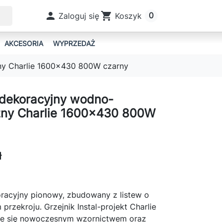

shopping_cart
0
Zaloguj się
Koszyk
AKCESORIA
WYPRZEDAŻ
zny Charlie 1600x430 800W czarny
TERMOSTATYCZNY SCHLOSSER ELEGANT
GRZEJNIKI PŁASKIE BIAŁE
FLIP
TUBUS
 dekoracyjny wodno-
zny Charlie 1600x430 800W
EXTREME
DIONE
 2
ł
GRZEJNIKI PŁASKIE CZARNE
CZA JEDNOOTWOROWE SCHLOSSER
oracyjny pionowy, zbudowany z listew o
przekroju. Grzejnik Instal-projekt Charlie
EDDIE
je się nowoczesnym wzornictwem oraz