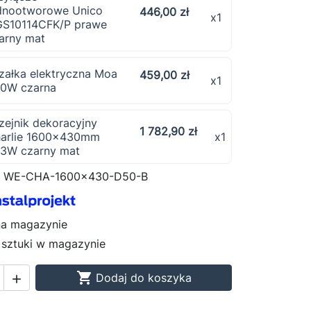
dnootworowe Unico
446,00 zł
x1
S10114CFK/P prawe
arny mat
załka elektryczna Moa
459,00 zł
x1
0W czarna
zejnik dekoracyjny
1 782,90 zł
arlie 1600x430mm
x1
3W czarny mat
WE-CHA-1600x430-D50-B
na magazynie
 sztuki w magazynie

Dodaj do koszyka
