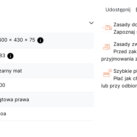
Udostępnij
Zasady d
Zapoznaj 
info
600 x 430 x 75
Zasady z
Przed zak
info
83
przyjmowania 
zarny mat
Szybkie p
Płać jak c
00
lub przy odbior
ątowa prawa
oa