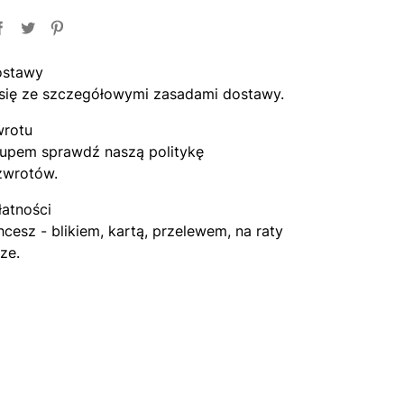
ostawy
się ze szczegółowymi zasadami dostawy.
wrotu
upem sprawdź naszą politykę
zwrotów.
łatności
hcesz - blikiem, kartą, przelewem, na raty
ze.