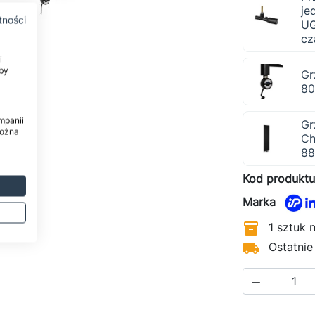
je
tności
UG
cz
i
by
Gr
80
mpanii
Gr
można
Ch
88
Kod produktu
Marka

1 sztuk 

Ostatnie
