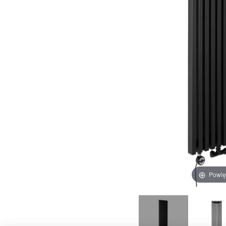
Wys
wyp
grz
fir
prz
pod
Powię