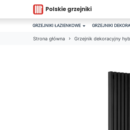
Polskie grzejniki
GRZEJNIKI ŁAZIENKOWE
GRZEJNIKI DEKOR
Strona główna
Grzejnik dekoracyjny hy
MO
SA
GR
ZE
FL
AD
PR
PO