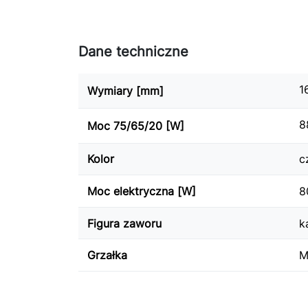
Dane techniczne
1
Wymiary [mm]
8
Moc 75/65/20 [W]
Kolor
c
Moc elektryczna [W]
8
Figura zaworu
k
Grzałka
M