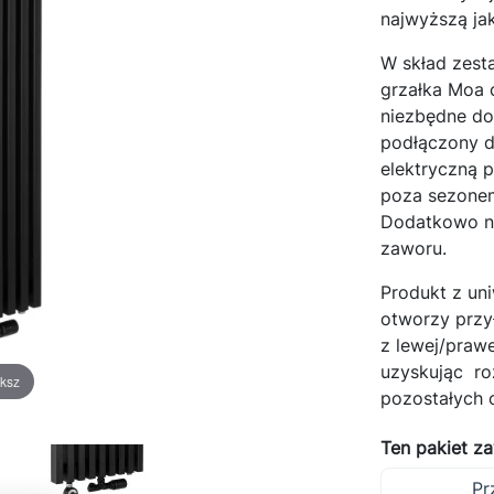
najwyższą ja
okiej jakości grzejniki pokojowe z płaskim frontem. Produkt w całośc
W skład zest
rodukowany w Polsce. Element grzejny to sprawdzony i niezwykle t
grzałka Moa 
ejnik panelowy firmy Perfexim, natomiast gładki stalowy ekran pows
niezbędne do
mie Instal-projekt z wykorzystaniem najnowocześniejszych laserów
podłączony d
emysłowych. Grzejniki dostępne w kolorze białym i czarnym z
elektryczną 
łączeniem z prawej lub z lewej strony.
poza sezonem
Dodatkowo na
zaworu.
Produkt z un
otworzy przy
z lewej/praw
uzyskując ro
ksz
pozostałych 
Ten pakiet z
Pr